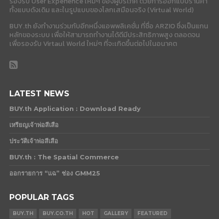
รองรับ User Experience ใหม่ๆ ของผู้บริโภค ด้วยการออกแบบร้านค้า
ทั้งแบบดังเดิม และในรูปแบบของโลกเสมือนจริง (Virtual World)
BUY.th ยังทำงานร่วมกับอีกหนึ่งแอพพลิเคชั่น ที่ชื่อ ARZIO ซึ่งเป็นแกน
หลักของระบบ เพื่อให้สามารถทำงานได้ดีมีประสิทธิภาพสูง ตลอดจน
เพื่อรองรับ Virtaul World ใหม่ๆ ที่จะเกิดขึ้นต่อไปในอนาคต
LATEST NEWS
BUY.th Application : Download Ready
เหรียญเจ้าพ่อสีเสือ
ประวัติเจ้าพ่อสีเสือ
BUY.th : The Spatial Commerce
ออกรายการ “แฉ” ช่อง GMM25
POPULAR TAGS
BUY.TH
BUY.CO.TH
HOT
GALLERY
FEATURED