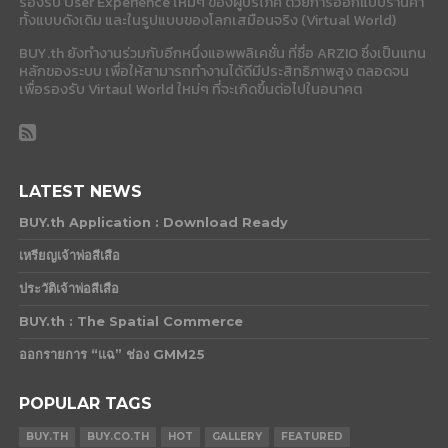
รองรับ User Experience ใหม่ๆ ของผู้บริโภค ด้วยการออกแบบร้านค้า
ทั้งแบบดังเดิม และในรูปแบบของโลกเสมือนจริง (Virtual World)
BUY.th ยังทำงานร่วมกับอีกหนึ่งแอพพลิเคชั่น ที่ชื่อ ARZIO ซึ่งเป็นแกน
หลักของระบบ เพื่อให้สามารถทำงานได้ดีมีประสิทธิภาพสูง ตลอดจน
เพื่อรองรับ Virtaul World ใหม่ๆ ที่จะเกิดขึ้นต่อไปในอนาคต
LATEST NEWS
BUY.th Application : Download Ready
เหรียญเจ้าพ่อสีเสือ
ประวัติเจ้าพ่อสีเสือ
BUY.th : The Spatial Commerce
ออกรายการ “แฉ” ช่อง GMM25
POPULAR TAGS
BUY.TH
BUY.CO.TH
HOT
GALLERY
FEATURED