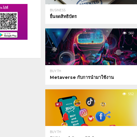
BUSINESS
ยื่นจดสิทธิบัตร
560
BUY.TH
Metaverse กับการนำมาใช้งาน
552
BUY.TH