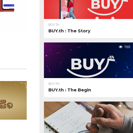
BUY.TH
BUY.th : The Story
769
BUY.TH
BUY.th : The Begin
624