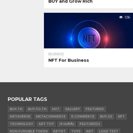
BUY and Grow Rich
536
BUSINESS
NFT For Business
POPULAR TAGS
BUY.TH
BUY.CO.TH
HOT
GALLERY
FEATURED
METAVERSE
METACOMMERCE
E-COMMERCE
BUY.GS
NFT
TECHNOLOGY
ART TOY
เจ้าพ่อสีเสือ
FEATURED2
NON-FUNGIBLE TOKEN
ARTIST
TOYS
ART
LOAD TEST