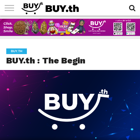
HOME
ARTICLES
BUY.TH
BUY.th : The Begin