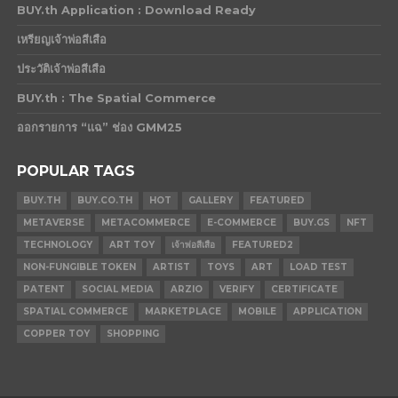
BUY.th Application : Download Ready
เหรียญเจ้าพ่อสีเสือ
ประวัติเจ้าพ่อสีเสือ
BUY.th : The Spatial Commerce
ออกรายการ “แฉ” ช่อง GMM25
POPULAR TAGS
BUY.TH
BUY.CO.TH
HOT
GALLERY
FEATURED
METAVERSE
METACOMMERCE
E-COMMERCE
BUY.GS
NFT
TECHNOLOGY
ART TOY
เจ้าพ่อสีเสือ
FEATURED2
NON-FUNGIBLE TOKEN
ARTIST
TOYS
ART
LOAD TEST
PATENT
SOCIAL MEDIA
ARZIO
VERIFY
CERTIFICATE
SPATIAL COMMERCE
MARKETPLACE
MOBILE
APPLICATION
COPPER TOY
SHOPPING