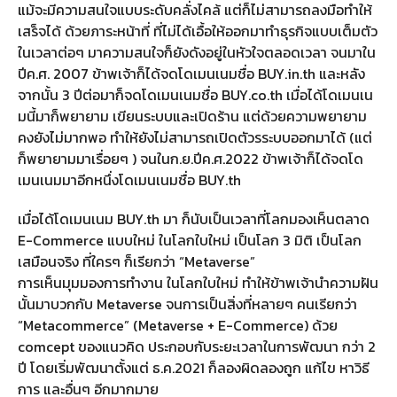
แม้จะมีความสนใจแบบระดับคลั่งไคล้ แต่ก็ไม่สามารถลงมือทำให้
เสร็จได้ ด้วยภาระหน้าที่ ที่ไม่ได้เอื้อให้ออกมาทำธุรกิจแบบเต็มตัว
ในเวลาต่อๆ มาความสนใจก็ยังดังอยู่ในหัวใจตลอดเวลา จนมาใน
ปีค.ศ. 2007 ข้าพเจ้าก็ได้จดโดเมนเนมชื่อ BUY.in.th และหลัง
จากนั้น 3 ปีต่อมาก็จดโดเมนเนมชื่อ BUY.co.th เมื่อได้โดเมนเน
มนี้มาก็พยายาม เขียนระบบและเปิดร้าน แต่ด้วยความพยายาม
คงยังไม่มากพอ ทำให้ยังไม่สามารถเปิดตัวรระบบออกมาได้ (แต่
ก็พยายามมาเรื่อยๆ ) จนในก.ย.ปีค.ศ.2022 ข้าพเจ้าก็ได้จดโด
เมนเนมมาอีกหนึ่งโดเมนเนมชื่อ BUY.th
เมื่อได้โดเมนเนม BUY.th มา ก็นับเป็นเวลาที่โลกมองเห็นตลาด
E-Commerce แบบใหม่ ในโลกใบใหม่ เป็นโลก 3 มิติ เป็นโลก
เสมือนจริง ที่ใครๆ ก็เรียกว่า “Metaverse”
การเห็นมุมมองการทำงาน ในโลกใบใหม่ ทำให้ข้าพเจ้านำความฝัน
นั้นมาบวกกับ Metaverse จนการเป็นสิ่งที่หลายๆ คนเรียกว่า
“Metacommerce” (Metaverse + E-Commerce) ด้วย
comcept ของแนวคิด ประกอบกับระยะเวลาในการพัฒนา กว่า 2
ปี โดยเริ่มพัฒนาตั้งแต่ ธ.ค.2021 ก็ลองผิดลองถูก แก้ไข หาวิธี
การ และอื่นๆ อีกมากมาย